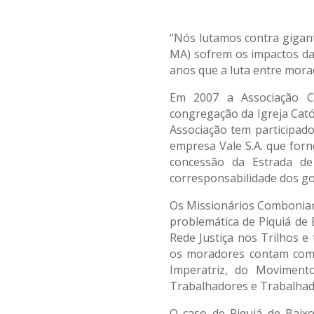
“Nós lutamos contra gigant
MA) sofrem os impactos da
anos que a luta entre mora
Em 2007 a Associação C
congregação da Igreja Catól
Associação tem participado
empresa Vale S.A. que forn
concessão da Estrada de
corresponsabilidade dos go
Os Missionários Comboniano
problemática de Piquiá de
Rede Justiça nos Trilhos e
os moradores contam com 
Imperatriz, do Moviment
Trabalhadores e Trabalhado
O caso de Piquiá de Baix