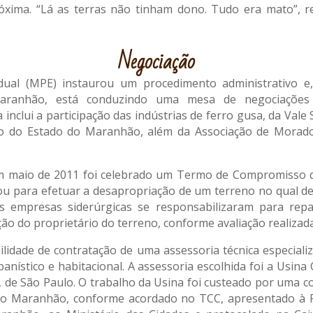
óxima. “Lá as terras não tinham dono. Tudo era mato”, 
Negociação
adual (MPE) instaurou um procedimento administrativo e
aranhão, está conduzindo uma mesa de negociações 
nclui a participação das indústrias de ferro gusa, da Vale S
no do Estado do Maranhão, além da Associação de Morado
m maio de 2011 foi celebrado um Termo de Compromisso 
ou para efetuar a desapropriação de um terreno no qual d
 empresas siderúrgicas se responsabilizaram para repa
o do proprietário do terreno, conforme avaliação realizada p
ilidade de contratação de uma assessoria técnica especiali
banístico e habitacional. A assessoria escolhida foi a Usin
 de São Paulo. O trabalho da Usina foi custeado por uma co
do Maranhão, conforme acordado no TCC, apresentado à Pr