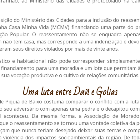
anhão, ao Ministério das Cidades e protocolado na Cai
posição do Ministério das Cidades para a inclusão do reass
ha Casa Minha Vida (MCMV) financiando uma parte do pro
ação Popular. O reassentamento não se enquadra apenas
 não tem casa, mas corresponde a uma indenização e devolu
veram seus direitos violados por mais de vinte anos.
nístico e habitacional não pode corresponder simplesme
inanciamento para uma moradia e um lote que permitam às 
 sua vocação produtiva e o cultivo de relações comunitárias.
Uma luta entre Davi e Golias
Piquiá de Baixo costuma comparar o conflito com a luta 
 o seu adversário com apenas uma pedra e o decapitou com 
l aconteceu. Da mesma forma, a Associação de Morador
e que o reassentamento se tornou uma vontade coletiva da p
çam que nunca teriam desejado deixar suas terras e com
violência dos impactos socioambientais da região. De tod