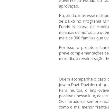
Governo do Estado do Mar
aprovação.
Há, ainda, interesse e dis
de Baixo no Programa Min
Fundo Nacional de Habit
mínimas de moradia a quem
mais de 300 famílias que ti
Por isso, o projeto urba
prevê complementações de f
moradia, a revalorização de
Quem acompanha o caso de 
jovem Davi. Davi derrubou
Para muitos, o improváve
positivos nessa luta, desd
Os moradores sempre real
como o mal menor frente à 