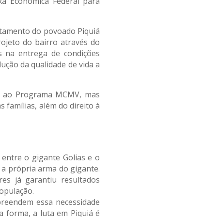
xa Econômica Federal para
entamento do povoado Piquiá
jeto do bairro através do
 na entrega de condições
ção da qualidade de vida a
nte ao Programa MCMV, mas
famílias, além do direito à
entre o gigante Golias e o
a própria arma do gigante.
es já garantiu resultados
opulação.
preendem essa necessidade
a forma, a luta em Piquiá é