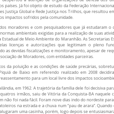
ros países. Já foi objeto de estudo da Federação Internacio
s Justiça Global e Rede Justiça nos Trilhos, que resultou 
os impactos sofridos pela comunidade.
os moradores e com pesquisadores que já estudaram o ca
rmas ambientais exigidas para a realização de suas ativi
ia Estadual de Meio Ambiente do Maranhão. As Secretarias E
elas licenças e autorizações que legitimam o pleno fu
do as devidas fiscalizações e monitoramento, apesar de re
Associação de Moradores, com entidades parceiras.
s da poluição e as condições de saúde precárias, sobretu
Piquiá de Baixo em referendo realizado em 2008 decidi
 reassentamento para um local livre dos impactos socioambie
ândia, em 1962. A trajetória da família dele foi decisiva pa
 quatros irmãos, saiu de Vitória da Conquista-BA naquele
m não foi nada fácil. Foram nove dias indo do nordeste para
toleiros na estrada e a chuva num “pau de arara”. Quando 
o, alugaram uma casinha, porém, logo depois se entusiasma