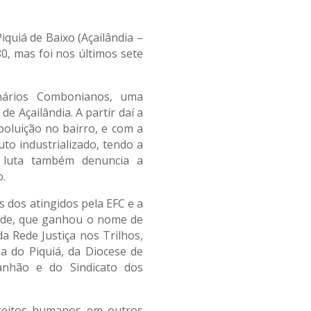
quiá de Baixo (Açailândia –
, mas foi nos últimos sete
nários Combonianos, uma
e Açailândia. A partir daí a
poluição no bairro, e com a
to industrializado, tendo a
A luta também denuncia a
o.
 dos atingidos pela EFC e a
rede, que ganhou o nome de
a Rede Justiça nos Trilhos,
 do Piquiá, da Diocese de
nhão e do Sindicato dos
ireitos humanos em outros