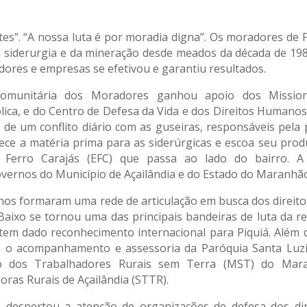
es”. “A nossa luta é por moradia digna”. Os moradores de Pi
 siderurgia e da mineração desde meados da década de 1980
dores e empresas se efetivou e garantiu resultados.
omunitária dos Moradores ganhou apoio dos Missio
ica, e do Centro de Defesa da Vida e dos Direitos Humanos d
 de um conflito diário com as guseiras, responsáveis pela 
ece a matéria prima para as siderúrgicas e escoa seu produ
 Ferro Carajás (EFC) que passa ao lado do bairro. 
vernos do Município de Açailândia e do Estado do Maranhã
s formaram uma rede de articulação em busca dos direitos
 Baixo se tornou uma das principais bandeiras de luta da 
 tem dado reconhecimento internacional para Piquiá. Além d
o acompanhamento e assessoria da Paróquia Santa Luzia
o dos Trabalhadores Rurais sem Terra (MST) do Mara
ras Rurais de Açailândia (STTR).
o despertou a atenção de organizações de defesa dos d