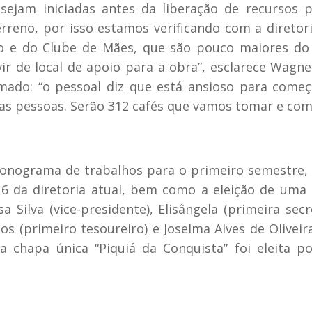
sejam iniciadas antes da liberação de recursos 
rreno, por isso estamos verificando com a diretor
ão e do Clube de Mães, que são pouco maiores do
rvir de local de apoio para a obra”, esclarece Wag
imado: “o pessoal diz que está ansioso para começ
das pessoas. Serão 312 cafés que vamos tomar e com
ronograma de trabalhos para o primeiro semestre, 
16 da diretoria atual, bem como a eleição de uma
sa Silva (vice-presidente), Elisângela (primeira sec
tos (primeiro tesoureiro) e Joselma Alves de Oliveir
a chapa única “Piquiá da Conquista” foi eleita p